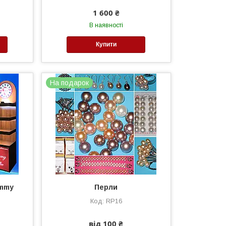
1 600 ₴
В наявності
Купити
На подарок
ammy
Перли
RP16
від 100 ₴