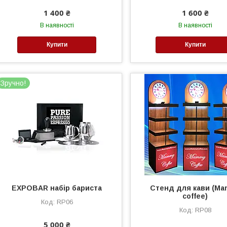
1 400 ₴
1 600 ₴
В наявності
В наявності
Купити
Купити
Зручно!
EXPOBAR набір бариста
Стенд для кави (M
coffee)
RP06
RP08
5 000 ₴