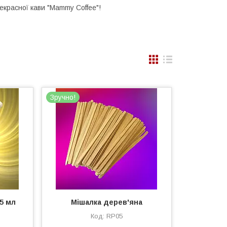
красної кави "Mammy Coffee"!
Зручно!
5 мл
Мішалка дерев'яна
RP05