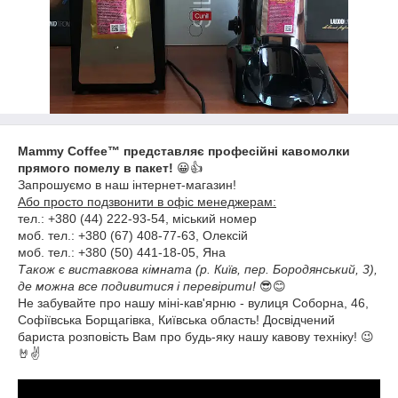
Mammy Coffee™ представляє професійні кавомолки
прямого помелу в пакет!
😀👍
Запрошуємо в наш інтернет-магазин!
Або просто подзвонити в офіс менеджерам:
тел.: +380 (44) 222-93-54, міський номер
моб. тел.: +380 (67) 408-77-63, Олексій
моб. тел.: +380 (50) 441-18-05, Яна
Також є виставкова кімната (р. Київ, пер. Бородянський, 3),
де можна все подивитися і перевірити!
😎😊
Не забувайте про нашу міні-кав'ярню - вулиця Соборна, 46,
Софіївська Борщагівка, Київська область! Досвідчений
бариста розповість Вам про будь-яку нашу кавову техніку! 😉
🤘✌️