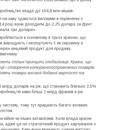
виробництво впаде до 164,8 млн мішків.
и на каву здаються високими в порівнянні з
2014 році вони доходили до 2,25 долара за фунт
увала три долари».
иробляється в основному в трьох країнах, що
ки вирощують і експортують ії як сировину в
з зерен кінцевий продукт для продажу.
імеччину.
ть спільні принципи глобалізації. Країни, що
ії і створення конкурентоспроможних товарів,
блять товари високої доданої вартості та
0 млрд доларів на рік, що становить близько 3,5%
иробництві кави більш 2 млрд франків в рік
у систему, тому тут працюють багато великих
олотом.
к війни чи інших катаклізмів. Коли влада країни
ви, адже це не стратегічний продукт харчування з
 ініціативи. Каву вони вважають цілком життєво