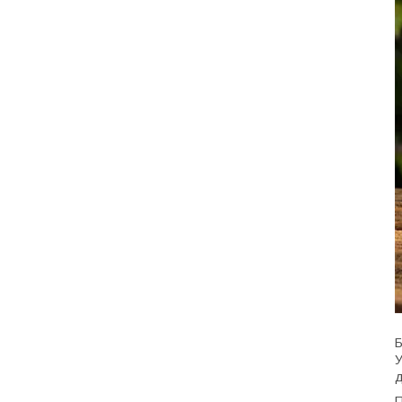
Б
У
д
П