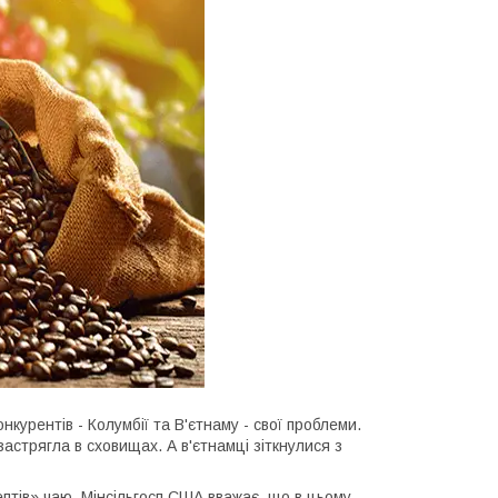
нкурентів - Колумбії та В'єтнаму - свої проблеми.
застрягла в сховищах. А в'єтнамці зіткнулися з
дептів» чаю. Мінсільгосп США вважає, що в цьому