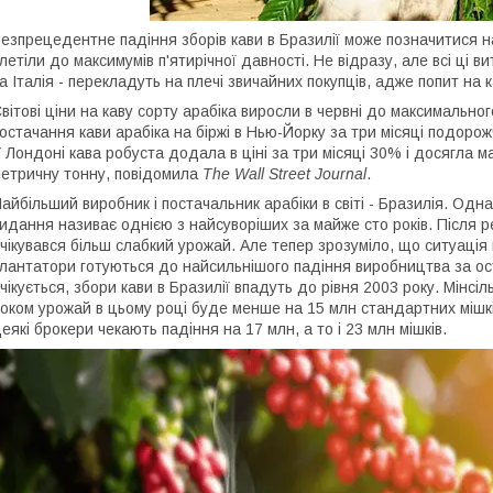
езпрецедентне падіння зборів кави в Бразилії може позначитися на
летіли до максимумів п'ятирічної давності. Не відразу, але всі ці 
а Італія - ​​перекладуть на плечі звичайних покупців, адже попит н
вітові ціни на каву сорту арабіка виросли в червні до максимальног
остачання кави арабіка на біржі в Нью-Йорку за три місяці подорож
 Лондоні кава робуста додала в ціні за три місяці 30% і досягла м
етричну тонну, повідомила
The Wall Street Journal
.
айбільший виробник і постачальник арабіки в світі - Бразилія. Одн
идання називає однією з найсуворіших за майже сто років. Після р
чікувався більш слабкий урожай. Але тепер зрозуміло, що ситуація 
лантатори готуються до найсильнішого падіння виробництва за ост
чікується, збори кави в Бразилії впадуть до рівня 2003 року. Мінсі
оком урожай в цьому році буде менше на 15 млн стандартних мішкі
еякі брокери чекають падіння на 17 млн, а то і 23 млн мішків.