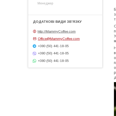
Менеджер
Б
з
т
С
п
http://MammyCoffee.com
У
Office@MammyCoffee.com
м
+380 (50) 441-18-05
Н
в
+380 (50) 441-18-05
о
+380 (50) 441-18-05
п
о
р
д