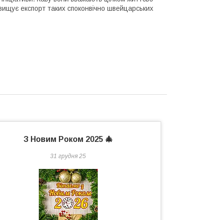
евищує експорт таких споконвічно швейцарських
З Новим Роком 2025 🎄
31 грудня 25