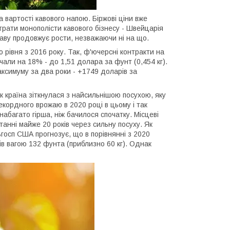
 вартості кавового напою. Біржові ціни вже
витрати монополісти кавового бізнесу - Швейцарія
а каву продовжує рости, незважаючи ні на що.
о рівня з 2016 року. Так, ф'ючерсні контракти на
чали на 18% - до 1,51 долара за фунт (0,454 кг).
аксимуму за два роки - +1749 доларів за
ак країна зіткнулася з найсильнішою посухою, яку
екордного врожаю в 2020 році в цьому і так
набагато гірша, ніж бачилося спочатку. Місцеві
анні майже 20 років через сильну посуху. Як
льгосп США прогнозує, що в порівнянні з 2020
в вагою 132 фунта (приблизно 60 кг). Однак