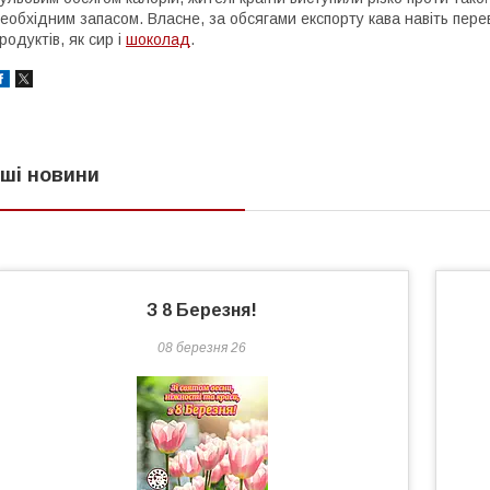
еобхідним запасом. Власне, за обсягами експорту кава навіть пер
родуктів, як сир і
шоколад
.
нші новини
З 8 Березня!
08 березня 26