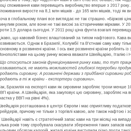
оці споживання кави перевищить виробництво вперше з 2017 року.
поживання виросте на 8,1 млн мішків - до 165 млн мішків, тоді як 
оча в глобальному плані все виглядає не так страшно. «Біржові цін
инулим роком, але вони не такі високі за історичними мірками. У 
роти 1,5 долара сьогодні. У 2011 році ціна фунта взагалі перевищ
ікаво, що кавовий бізнес влаштований за типом нафтового. Кава в
озвиваються. Однак в Бразилії, Колумбії та В'єтнамі саму каву тіль
сновному в розвинені країни. І ось вже розвинені країни роблять і
онополістами на цьому ринку можна вважати Швейцарію, Італію і Н
Що стосується законів функціонування ринку кави, то тут працюю
озвиваються, не мають можливостей глибокої переробки продукц
родають сировину. А розвинені держави з придбаної сировини ро
родають в ті ж країни - експортери сировини».
ак, Бразилія на експорті кави як сировини заробляє трохи менше 1
ВП країни. А Швейцарія, яка закуповує цю сировину, заробляє на в
частка у ВВП на рівні 4%).
вейцарія розташована в центрі Європи і має сприятливу податков
рейдерів, причому не тільки з торгівлі кавою, але також нафтою і з
 Швейцарії навіть є стратегічний запас кави на три місяці на випадо
ілька років тому спробувала скасувати збереження таких запасів ка
ульовим обсягом калорій, жителі країни виступили різко проти такої