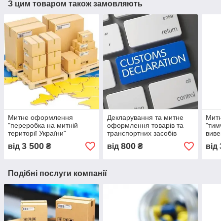
З цим товаром також замовляють
Митне оформлення
Декларування та митне
Мит
"переробка на митній
оформлення товарів та
"тим
території України"
транспортних засобів
виве
3 500
800
від
₴
від
₴
від
Подібні послуги компанії