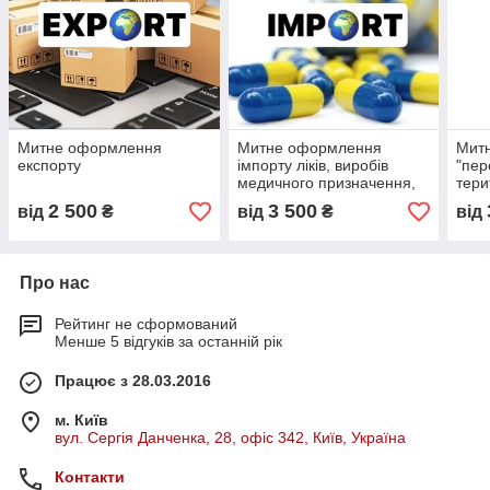
Митне оформлення
Митне оформлення
Мит
експорту
імпорту ліків, виробів
"пер
медичного призначення,
тери
дезінфікуючих засобів
2 500
3 500
від
₴
від
₴
від
Про нас
Рейтинг не сформований
Менше 5 відгуків за останній рік
Працює з 28.03.2016
м. Київ
вул. Сергія Данченка, 28, офіс 342, Київ, Україна
Контакти