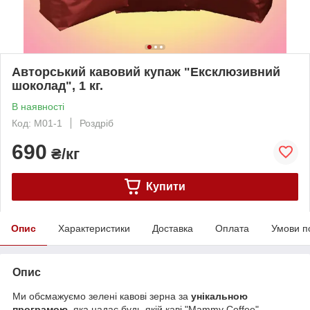
Авторський кавовий купаж "Ексклюзивний
шоколад", 1 кг.
В наявності
Код: M01-1
Роздріб
690
₴/кг
Купити
Опис
Характеристики
Доставка
Оплата
Умови п
Опис
Ми обсмажуємо зелені кавові зерна за
унікальною
програмою
, яка надає будь-якій каві "Mammy Coffee"