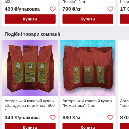
500 г.
"Fiesta", 1 кг.
I че
460
790
17 
₴/упаковка
₴/кг
Купити
Купити
Подібні товари компанії
Авторський кавовий купаж
Авторський кавовий купаж
Авто
«Загадкова перлина», 500
"Романтика", 1 кг.
"Eden
г.
340
880
870
₴/упаковка
₴/кг
Купити
Купити