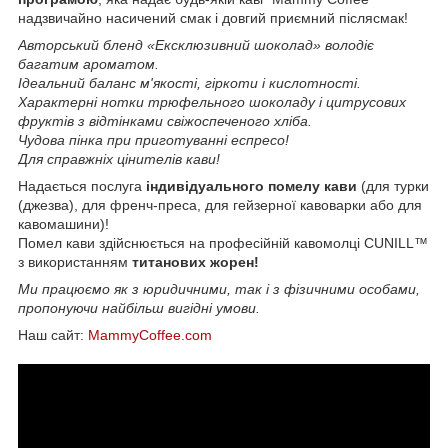
надзвичайно насичений смак і довгий приємний післясмак!
Авторський бленд «Ексклюзивний шоколад» володіє
багатим ароматом.
Ідеальний баланс м'якості, гіркоти і кислотності.
Характерні нотки трюфельного шоколаду і цитрусових
фруктів з відтінками свіжоспеченого хліба.
Чудова пінка при приготуванні еспресо!
Для справжніх цінителів кави!
Надається послуга
індивідуального помелу кави
(для турки
(джезва), для френч-преса, для гейзерної кавоварки або для
кавомашини)!
Помел кави здійснюється на професійній кавомолці CUNILL™
з використанням
титанових жорен!
Ми працюємо як з юридичними, так і з фізичними особами,
пропонуючи найбільш вигідні умови.
Наш сайт:
MammyCoffee.com