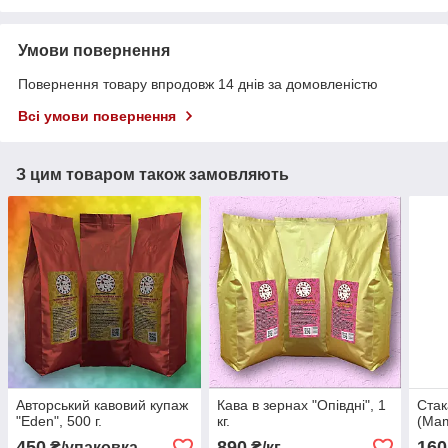
Умови повернення
Повернення товару впродовж 14 днів за домовленістю
Всі умови повернення
З цим товаром також замовляють
Авторський кавовий купаж
Кава в зернах "Опівдні", 1
Стак
"Eden", 500 г.
кг.
(Mam
450
890
160
₴/упаковка
₴/кг