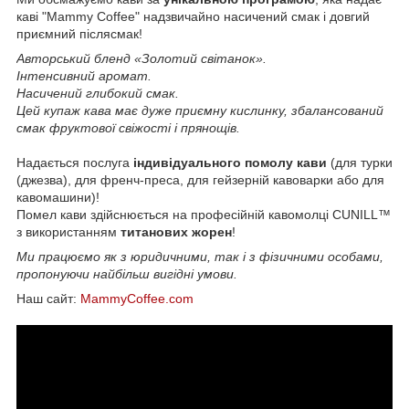
каві "Mammy Coffee" надзвичайно насичений смак і довгий
приємний післясмак!
Авторський бленд «Золотий світанок».
Інтенсивний аромат.
Насичений глибокий смак.
Цей купаж кава має дуже приємну кислинку, збалансований
смак фруктової свіжості і прянощів.
Надається послуга
індивідуального помолу кави
(для турки
(джезва), для френч-преса, для гейзерній кавоварки або для
кавомашини)!
Помел кави здійснюється на професійній кавомолці CUNILL™
з використанням
титанових жорен
!
Ми працюємо як з юридичними, так і з фізичними особами,
пропонуючи найбільш вигідні умови.
Наш сайт:
MammyCoffee.com