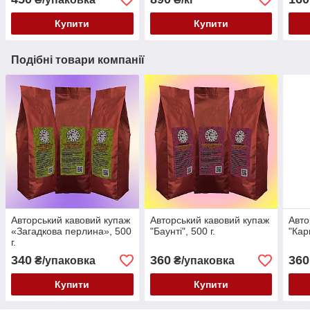
Купити
Купити
Подібні товари компанії
Авторський кавовий купаж
Авторський кавовий купаж
Авто
«Загадкова перлина», 500
"Баунті", 500 г.
"Кар
г.
340
360
360
₴/упаковка
₴/упаковка
Купити
Купити