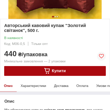
Авторський кавовий купаж "Золотий
світанок", 500 г.
В наявності
Код: M06-0,5
Тільки опт
440
₴/упаковка
Мінімальне замовлення — 2 упаковки
Купити
Опис
Характеристики
Доставка
Оплата
Умови п
Опис
Ми обсмажуємо кави за
унікальною програмою
, яка надає