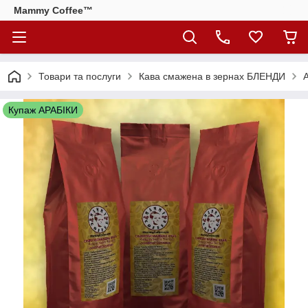
Mammy Coffee™
Товари та послуги
Кава смажена в зернах БЛЕНДИ
А
Купаж АРАБІКИ